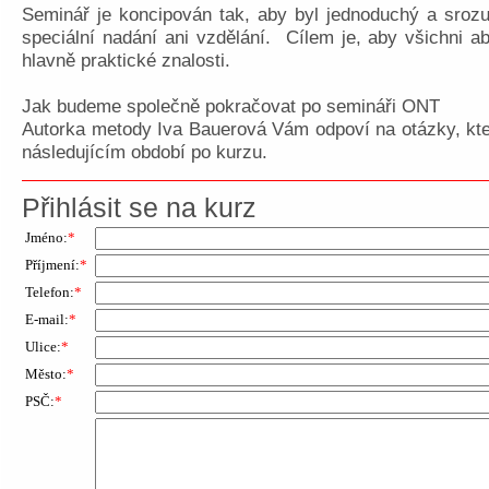
Seminář je koncipován tak, aby byl jednoduchý a sroz
speciální nadání ani vzdělání. Cílem je, aby všichni 
hlavně praktické znalosti.
Jak budeme společně pokračovat po semináři ONT
Autorka metody Iva Bauerová Vám odpoví na otázky, kte
následujícím období po kurzu.
Přihlásit se na kurz
Jméno:
*
Příjmení:
*
Telefon:
*
E-mail:
*
Ulice:
*
Město:
*
PSČ:
*