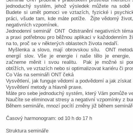
jednoduchý systém, jehož výsledek můžete na sobě cí
Budete si umět pomoci ve vztazích, fyzické i psychic
práci, všude tam, kde máte potíže. Žijte vědomý život
negativních vzpomínek.
Jednodenní seminář ONT Odstranění negativních témat 
a praxi potřebnou pro běžnou aplikaci v každodenním 
na to, proč se v některých oblastech života nedaří.
Myšlenka a slovo, mají obrovskou sílu. ONT metoda 
energií slov. Vše je energie i naše tělo je energie
začneme měnit i svou realitu. Pak je možné si pomo
obtížích, ve vztazích nebo si optimalizovat kariéru či pro
Co Vás na semináři ONT čeká
Vysvětlení, jak funguje vědomí a podvědomí a jak získat
Vysvětlení metody a hlavně praxe.
Máte pro sebe jednoduchý systém, který Vám pomůže ve 
Naučíte se eliminovat stresy a negativní vzpomínky z bu
Během semináře, mnozí pocítí změny již během seminář
Časový harmonogram: od 10 h do 17 h
Struktura semináře